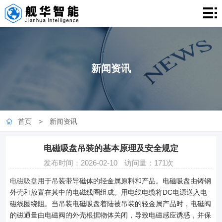
首
页
关
于
产
新闻资讯
我
品
实
们
中
用
新
首页
>
新闻资讯
心
案
闻
联
例
资
系
电磁吸盘吊装的基本原理及安全规定
发布时间：2026-02-10
访问量：171次
讯
我
电磁吸盘
用于吊装带导磁体的轻金属原料和产品。电磁吸盘由铸钢
们
外壳和放置在其中的电磁线圈组成。用电线电缆将DC电源送入电
磁线圈绕阻。当吊装电磁吸盘着陆被吊装的轻金属产品时，电磁阀
的磁通量由电磁阀的外壳根据物体关闭，导致电磁感应诱惑，并保