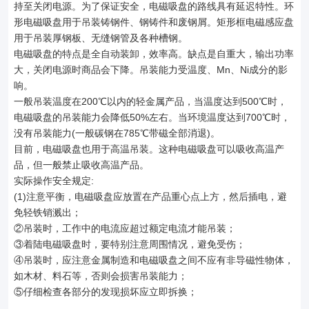
持至关闭电源。为了保证安全，电磁吸盘的路线具有延迟特性。环
形电磁吸盘用于吊装铸钢件、钢铸件和废钢屑。矩形框电磁感应盘
用于吊装厚钢板、无缝钢管及各种槽钢。
电磁吸盘的特点是全自动装卸，效率高。缺点是自重大，输出功率
大，关闭电源时商品会下降。吊装能力受温度、Mn、Ni成分的影
响。
一般吊装温度在200℃以内的轻金属产品，当温度达到500℃时，
电磁吸盘的吊装能力会降低50%左右。当环境温度达到700℃时，
没有吊装能力(一般碳钢在785℃带磁全部消退)。
目前，电磁吸盘也用于高温吊装。这种电磁吸盘可以吸收高温产
品，但一般禁止吸收高温产品。
实际操作安全规定:
(1)注意平衡，电磁吸盘应放置在产品重心点上方，然后插电，避
免轻铁销溅出；
②吊装时，工作中的电流应超过额定电流才能吊装；
③着陆电磁吸盘时，要特别注意周围情况，避免受伤；
④吊装时，应注意金属制造和电磁吸盘之间不应有非导磁性物体，
如木材、料石等，否则会损害吊装能力；
⑤仔细检查各部分的发现损坏应立即拆换；